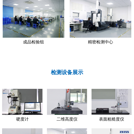
成品检验组
精密检测中心
检测设备展示
硬度计
二维高度仪
表面粗糙度仪